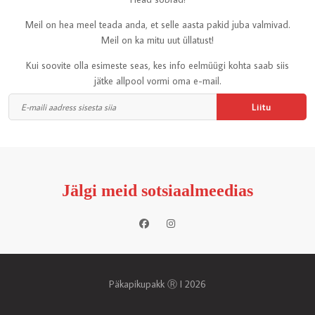
Meil on hea meel teada anda, et selle aasta pakid juba valmivad.
Meil on ka mitu uut üllatust!
Kui soovite olla esimeste seas, kes info eelmüügi kohta saab siis
jätke allpool vormi oma e-mail.
Jälgi meid sotsiaalmeedias
Päkapikupakk Ⓡ I 2026