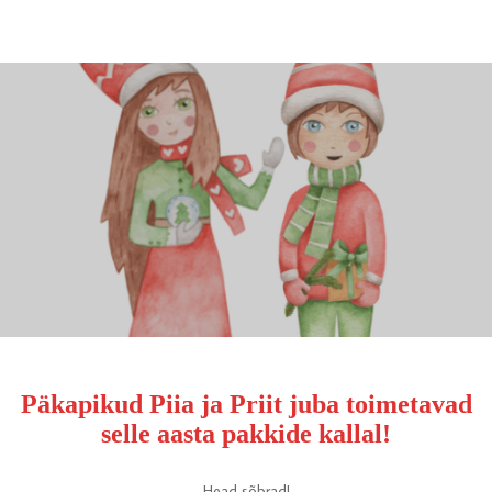
Päkapikud Piia ja Priit juba toimetavad
selle aasta pakkide kallal!
Head sõbrad!