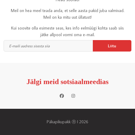
Meil on hea meel teada anda, et selle aasta pakid juba valmivad.
Meil on ka mitu uut üllatust!
Kui soovite olla esimeste seas, kes info eelmüügi kohta saab siis
jätke allpool vormi oma e-mail.
Jälgi meid sotsiaalmeedias
Päkapikupakk Ⓡ I 2026